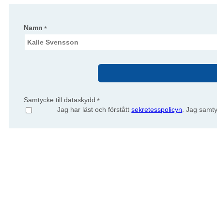
Namn
*
Samtycke till dataskydd
*
Jag har läst och förstått
sekretesspolicyn
. Jag samty