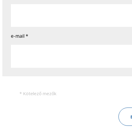
e-mail
*
* Kötelező mezők