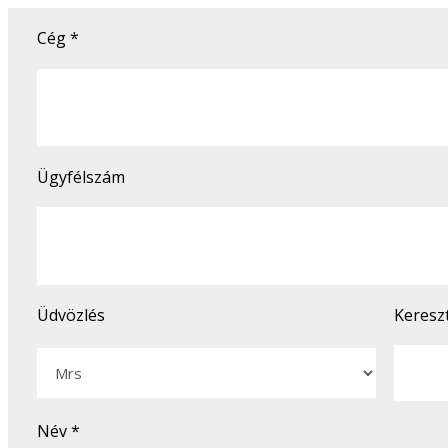
Cég
*
Ügyfélszám
Üdvözlés
Keresz
Név
*